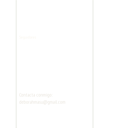
Seguidores
Contacta conmigo:
deborahmasu@gmail.com