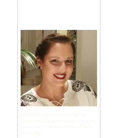
Soy Déborah y vivo en Las Palmas de Gran
Canaria. Tengo dos grandes pasiones en mi vida,
cocinar y viajar e intentaré dejarlas reflejadas
en este blog.