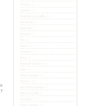
Fondant
(1)
Galletas
(46)
Magdalenas y muffins
(11)
Microondas
(6)
Mug cake
(3)
Navidad
(30)
Pan
(6)
Pasta
(19)
Pescado
(21)
Pizza
(3)
Platos de cuchara
(12)
Pollo
(38)
Polos y helados
(12)
Postres
(238)
la
Reto #dale1vueltaa
(16)
 y
Reto de tía Alia
(2)
Sin azúcar
(19)
Sopas y cremas
(30)