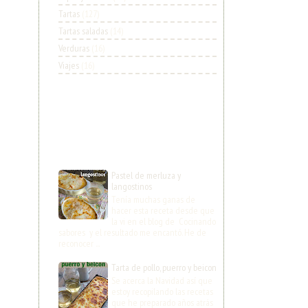
Tartas
(127)
Tartas saladas
(14)
Verduras
(16)
Viajes
(16)
Pastel de merluza y
langostinos
Tenía muchas ganas de
hacer esta receta desde que
la vi en el blog de Cocinando
sabores y el resultado me encantó. He de
reconocer ...
Tarta de pollo, puerro y beicon
Se acerca la Navidad así que
estoy recopilando las recetas
que he preparado años atrás