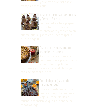
y que creo que facilitan el
trabajo a todas aque...
Vasitos de mousse de nutella
y Ferrero Rocher
En navidad me toca preparar
los postres de todas las
celebraciones y teniendo en
cuenta que mi padre es diabético (por lo
que le hago u...
Bizcocho de manzana con
crumble de canela
A mi madre le encanta la
manzana, suele preparar muy
a menudo compota de
manzana y yo de vez en cuando le hago
tarta de manzana. Se m...
Portokalópita (pastel de
naranja griego)
Éste es uno de los muchos
postres que probé en nuestro
viaje a Grecia. Me llamó
mucho la atención ya que no identificaba
todos los ingr...