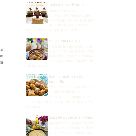
Tarta mousse de turrón
Siempre he asociado el
turrón a la Navidad, desde
que tengo uso de razón me
acuerdo de ese plato con
trocitos de turrón que ponía mi tí...
Garbanzada canaria
Hace un frío que pela. Ya se
Lo
que no hay comparación con
la península pero si estamos
so
en casa a catorce grados, sin
sa
calefacción y con un...
Papas asadas al estilo de
Jamie Oliver
Esta receta de papas asadas,
sacada de del libro “Las
comidas en 30 minutos de
Jamie” que me regaló mi cuñado Javier las
pasadas n...
Salsa de queso para nachos
Me encantan los nachos con
queso y he probado muchas
salsas hasta dar con una que