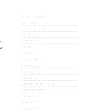
Acompañamientos
(18)
Aperitivos
(62)
Arroz
(5)
Bebidas
(1)
Bizcochos
(74)
mi
Bollería
(4)
te
Carne
(80)
Cenas rápidas
(41)
Cheesecakes
(24)
Chocolate
(47)
Cocina canaria
(13)
Cocinando con couchsurfing
(4)
Comidas del mundo
(77)
Cupcakes
(12)
Desayuno
(11)
Ensaladas
(19)