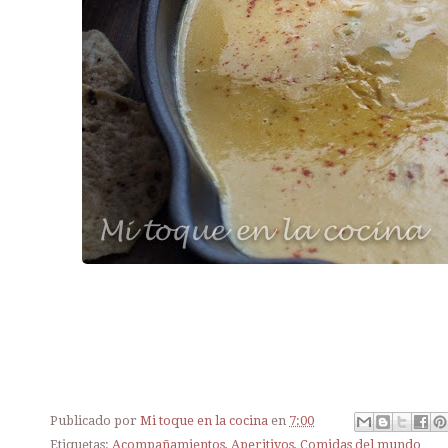
Publicado por
Mi toque en la cocina
en
7:00
Etiquetas:
Acompañamientos
,
Aperitivos
,
Comidas del mundo