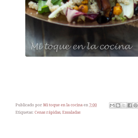
Publicado por
Mi toque en la cocina
en
7:00
Etiquetas:
Cenas rápidas
,
Ensaladas